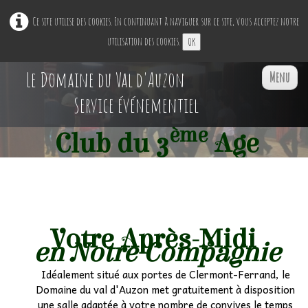
Ce site utilise des cookies. En continuant à naviguer sur ce site, vous acceptez notre
utilisation des cookies.
OK
Le Domaine du Val d'Auzon
Menu
Service événementiel
ème
Club du 3
Age
Accueil
Restaurant Ephémère
▼
Nos Espaces
▼
Votre Après-Midi
en Notre Compagnie
Professionnels
▼
Idéalement situé aux portes de Clermont-Ferrand, le
Domaine du val d'Auzon met gratuitement à disposition
Particuliers
▼
une salle adaptée à votre nombre de convives le temps