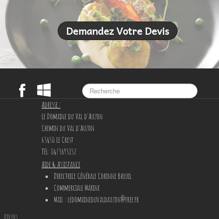
Demandez Votre Devis
Adresse :
Le Domaine du Val d'Auzon
Chemin du Val d'Auzon
63450 Le Crest
Tél: 0473693152
Aide & Assistance
Directrice Générale Corinne Breuil
Commerciale Marine
Mail
: ledomaineduvaldauzon@free.fr
Divers