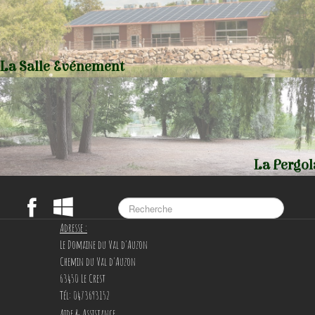
La Salle Evénement
La Pergol
Adresse :
Le Domaine du Val d'Auzon
Chemin du Val d'Auzon
63450 Le Crest
Tél: 0473693152
Aide & Assistance