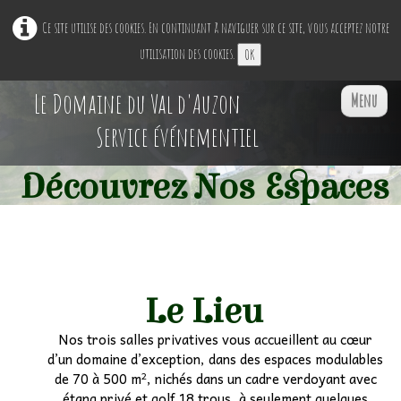
Ce site utilise des cookies. En continuant à naviguer sur ce site, vous acceptez notre
utilisation des cookies.
OK
Le Domaine du Val d'Auzon
Menu
Service événementiel
Découvrez Nos Espaces
Accueil
Restaurant Ephémère
▼
Nos Espaces
▼
Le Lieu
Nos trois salles privatives vous accueillent au cœur
Professionnels
▼
d’un domaine d’exception, dans des espaces modulables
de 70 à 500 m², nichés dans un cadre verdoyant avec
Particuliers
▼
étang privé et golf 18 trous, à seulement quelques