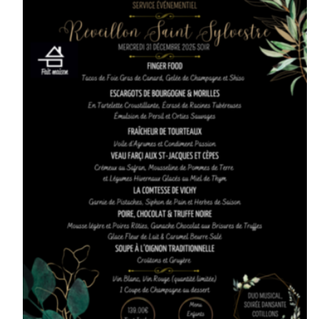
Etudiants
Associatif
▼
Autocariste
▼