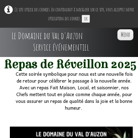
Ce site utilise des cookies. En continuant à naviguer sur ce site, vous acceptez notre
utilisation des cookies.
OK
Le Domaine du Val d'Auzon
Menu
Service événementiel
Repas de Réveillon 2025
Accueil
Cette soirée symbolique pour nous est une nouvelle fois
de retour pour célébrer le passage à la nouvelle année.
Restaurant Ephémère
▼
Avec un repas Fait Maison, Local, et saisonnier, nos
Chefs mettent tout en place comme chaque année, pour
Nos Espaces
vous assurer un repas de qualité dans la joie et la bonne
▼
humeur.
Professionnels
▼
Particuliers
▼