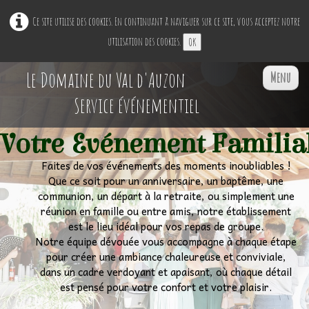
Ce site utilise des cookies. En continuant à naviguer sur ce site, vous acceptez notre
utilisation des cookies.
OK
Le Domaine du Val d'Auzon
Menu
Service événementiel
Votre Evénement Familia
Accueil
Faites de vos événements des moments inoubliables !
Que ce soit pour un anniversaire, un baptême, une
Restaurant Ephémère
▼
communion, un départ à la retraite, ou simplement une
réunion en famille ou entre amis, notre établissement
Nos Espaces
est le lieu idéal pour vos repas de groupe.
▼
Notre équipe dévouée vous accompagne à chaque étape
pour créer une ambiance chaleureuse et conviviale,
Professionnels
▼
dans un cadre verdoyant et apaisant, où chaque détail
est pensé pour votre confort et votre plaisir.
Particuliers
▼