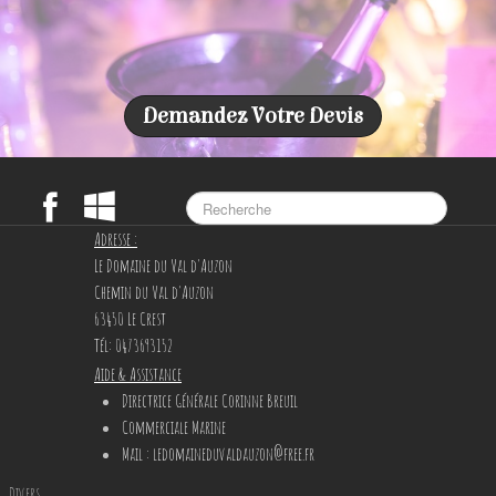
Demandez Votre Devis
Adresse :
Le Domaine du Val d'Auzon
Chemin du Val d'Auzon
63450 Le Crest
Tél: 0473693152
Aide & Assistance
Directrice Générale Corinne Breuil
Commerciale Marine
Mail
: ledomaineduvaldauzon@free.fr
Divers