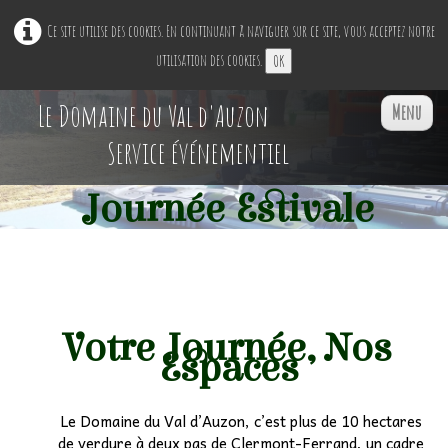
Ce site utilise des cookies. En continuant à naviguer sur ce site, vous acceptez notre
utilisation des cookies.
OK
Le Domaine du Val d'Auzon
Menu
Service événementiel
Journée Estivale
Accueil
Restaurant Ephémère
▼
Nos Espaces
▼
Votre Journée, Nos
Espaces
Professionnels
▼
Le Domaine du Val d’Auzon, c’est plus de 10 hectares
Particuliers
▼
de verdure à deux pas de Clermont-Ferrand, un cadre