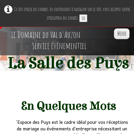
Ce site utilise des cookies. En continuant à naviguer sur ce site, vous acceptez notre
utilisation des cookies.
OK
Le Domaine du Val d'Auzon
Menu
Service événementiel
La Salle des Puys
Accueil
Restaurant Ephémère
▼
Nos Espaces
▼
En Quelques Mots
Professionnels
▼
’Espace des Puys est le cadre idéal pour vos réceptions
de mariage ou événements d’entreprise nécessitant un
Particuliers
▼