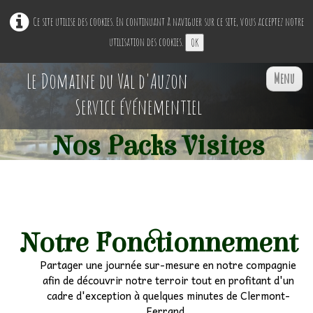
Ce site utilise des cookies. En continuant à naviguer sur ce site, vous acceptez notre
utilisation des cookies.
OK
Le Domaine du Val d'Auzon
Menu
Service événementiel
Nos Packs Visites
Accueil
Restaurant Ephémère
▼
Nos Espaces
▼
Notre Fonctionnement
Partager une journée sur-mesure en notre compagnie
Professionnels
▼
afin de découvrir notre terroir tout en profitant d'un
cadre d'exception à quelques minutes de Clermont-
Particuliers
▼
Ferrand.