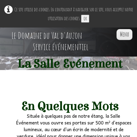
Ce site utilise des cookies. En continuant à naviguer sur ce site, vous acceptez notre
utilisation des cookies.
OK
Le Domaine du Val d'Auzon
Menu
Service événementiel
La Salle Evénement
Accueil
Restaurant Ephémère
▼
Nos Espaces
▼
En Quelques Mots
Située à quelques pas de notre étang, la Salle
Professionnels
▼
Événement vous ouvre ses portes sur 500 m² d’espaces
lumineux, au cœur d’un écrin de modernité et de
Particuliers
▼
verdure, idéal pour donner une dimension unique à vos