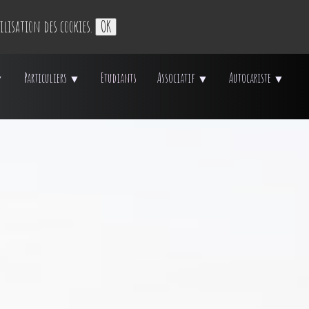
ilisation des cookies.
OK
Particuliers
Etudiants
Associatif
Autocariste
▼
▼
▼
▼